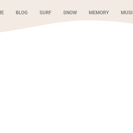
ME
BLOG
SURF
SNOW
MEMORY
MUSI