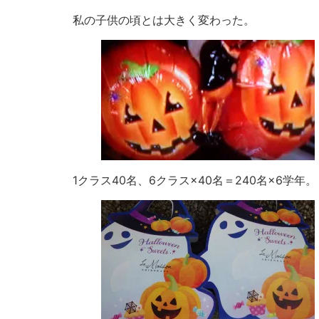
私の子供の頃とは大きく変わった。
1クラス40名、6クラス×40名＝240名×6学年。