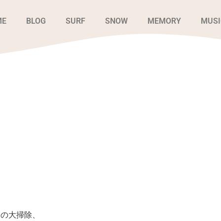
ME
BLOG
SURF
SNOW
MEMORY
MUSI
会の大掃除、